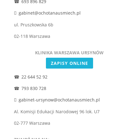
693 896 829
gabinet@ochotanausmiech.pl
ul. Pruszkowska 6b
02-118 Warszawa
KLINIKA WARSZAWA URSYNÓW
ZAPISY ONLINE
22 644 52 92
793 830 728
gabinet-ursynow@ochotanausmiech.pl
Al. Komisji Edukacji Narodowej 96 lok. U7
02-777 Warszawa
Zadzwoń – Ochota na Uśmiech