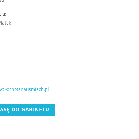
ia:
Piątek
ow@ochotanausmiech.pl
ASĘ DO GABINETU