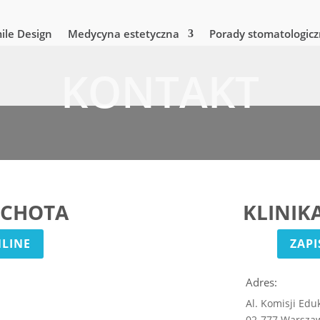
mile Design
Medycyna estetyczna
Porady stomatologic
KONTAKT
OCHOTA
KLINIK
NLINE
ZAPI
Adres:
Al. Komisji Edu
02-777 Warsza