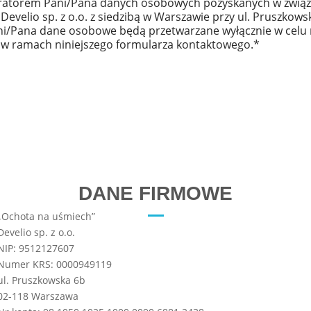
stratorem Pani/Pana danych osobowych pozyskanych w zwią
Develio sp. z o.o. z siedzibą w Warszawie przy ul. Pruszkow
ni/Pana dane osobowe będą przetwarzane wyłącznie w celu
 w ramach niniejszego formularza kontaktowego.*
DANE FIRMOWE
„Ochota na uśmiech”
Develio sp. z o.o.
NIP: 9512127607
Numer KRS:
0000949119
ul. Pruszkowska 6b
02-118 Warszawa