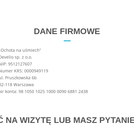
DANE FIRMOWE
„Ochota na uśmiech”
Develio sp. z o.o.
NIP: 9512127607
Numer KRS:
0000949119
ul. Pruszkowska 6b
02-118 Warszawa
Nr konta:
98 1050 1025 1000 0090 6881 2438
 NA WIZYTĘ LUB MASZ PYTANIE