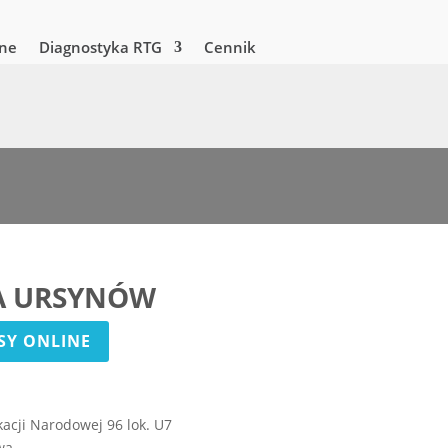
zne
Diagnostyka RTG
Cennik
A URSYNÓW
SY ONLINE
kacji Narodowej 96 lok. U7
wa