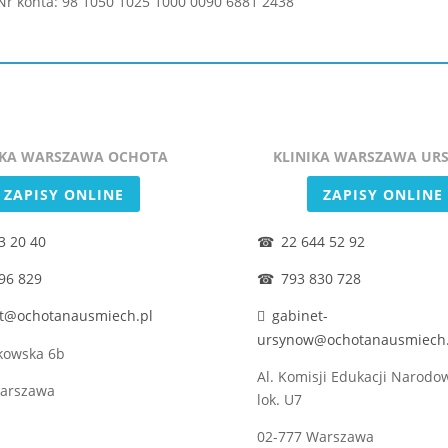
Nr konta:
98 1050 1025 1000 0090 6881 2438
IKA WARSZAWA OCHOTA
KLINIKA WARSZAWA UR
ZAPISY ONLINE
ZAPISY ONLINE
3 20 40
22 644 52 92
96 829
793 830 728
t@ochotanausmiech.pl
gabinet-
ursynow@ochotanausmiech.
zkowska 6b
Al. Komisji Edukacji Narodo
Warszawa
lok. U7
02-777 Warszawa