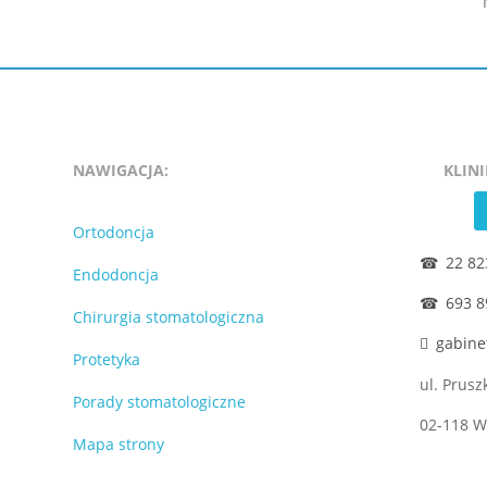
NAWIGACJA:
KLIN
Ortodoncja
22 82
Endodoncja
693 8
Chirurgia stomatologiczna
gabine
Protetyka
ul. Prus
Porady stomatologiczne
02-118 
Mapa strony