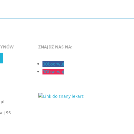
SYNÓW
ZNAJDŹ NAS NA:
Obserwuj
Obserwuj
pl
wej 96