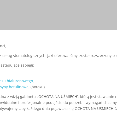
nci,
 usług stomatologicznych, jaki oferowaliśmy, został rozszerzony o 
następujące zabiegi:
wasu hialuronowego,
ksyny botulinowej
(botoxu).
a z wizją gabinetu „OCHOTA NA UŚMIECH”, którą jest stawianie na
dywidualne i profesjonalne podejście do potrzeb i wymagań chce
otywujemy, aby każdego dnia pojawiała się OCHOTA NA UŚMIECH
