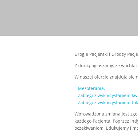
Drogie Pacjentki i Drodzy Pacje
Z dumą ogłaszamy, że wachlarz
W naszej ofercie znajdują się 
– Mezoterapia,
– Zabiegi z wykorzystaniem k
–
Zabiegi z wykorzystaniem to
Wprowadzona zmiana jest zgodn
każdego Pacjenta. Poprzez in
oczekiwaniom. Edukujemy i m