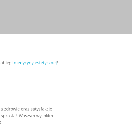
zabiegi
medycyny estetycznej
!
 zdrowie oraz satysfakcje
my sprostać Waszym wysokim
