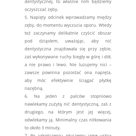
dentystycznej, to właśnie nim będziemy
oczyszczać zęby,
Napięty odcinek wprowadzamy między
zęby, do momentu wyczucia oporu. Wtedy
też zaczynamy delikatnie czyścić obszar
pod dziąsłem, uważając, aby nić
dentystyczna znajdowała się przy zębie,
zaś wykonywane ruchy biegły w górę i dół,
a nie prawo i lewo. Nie luzujemy nici –
zawsze powinna pozostać ona napięta,
aby móc efektywnie ściągać płytkę
nazębną,
Na jeden z palców stopniowo
nawlekamy zużytą nić dentystyczną, zaś z
drugiego, na którym jest jej więcej,
odwlekamy ją. Minimalny czas nitkowania
to około 3 minuty,
Po zakończeniu, płuczemy jamę ustną