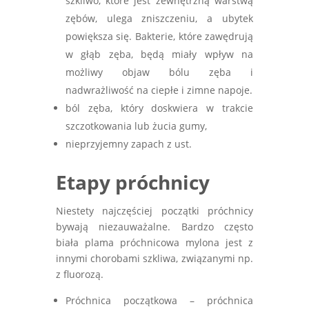
szkliwo, które jest zewnętrzną warstwą
zębów, ulega zniszczeniu, a ubytek
powiększa się. Bakterie, które zawędrują
w głąb zęba, będą miały wpływ na
możliwy objaw bólu zęba i
nadwrażliwość na ciepłe i zimne napoje.
ból zęba, który doskwiera w trakcie
szczotkowania lub żucia gumy,
nieprzyjemny zapach z ust.
Etapy próchnicy
Niestety najczęściej początki próchnicy
bywają niezauważalne. Bardzo często
biała plama próchnicowa mylona jest z
innymi chorobami szkliwa, związanymi np.
z fluorozą.
Próchnica początkowa – próchnica