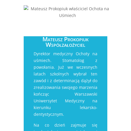
Mateusz Prokopiuk
Współzałożyciel
Dyrektor medyczny Ochoty na
uśmiech. Stomatolog z
powołania. Już we wczesnych
latach szkolnych wybrał ten
zawód i z determinacją dążył do
zrealizowania swojego marzenia
kończąc Warszawski
Uniwersytet Medyczny na
kierunku lekarsko-
dentystycznym.
Na co dzień zajmuje się